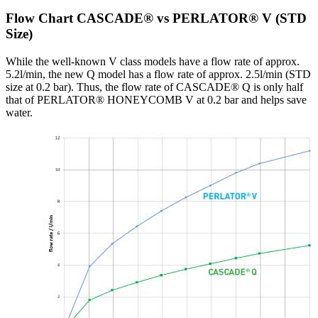
Flow Chart CASCADE® vs PERLATOR® V (STD
Size)
While the well-known V class models have a flow rate of approx.
5.2l/min, the new Q model has a flow rate of approx. 2.5l/min (STD
size at 0.2 bar). Thus, the flow rate of CASCADE® Q is only half
that of PERLATOR® HONEYCOMB V at 0.2 bar and helps save
water.