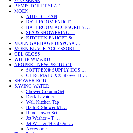
ECO SENSE
BEMIS TOILET SEAT
MOEN
AUTO CLEAN
BATHROOM FAUCET
BATHROOM ACCESORIES …
SPA & SHOWERING …
KITCHEN FAUCET & …
MOEN GARBAGE DISPOSA …
MOEN BLACK ACCESSORI …
GEL GLOSS
WHITE WIZARD
NEOPERL NEW PRODUCT
SOFTPEX® SUPPLY HOS …
CHROMALUX® Shower H …
SHOWER ROD
SAVING WATER
Shower Column Set
Deck Lavatory
Wall Kitchen Tap
Bath & Shower M …
Handshower Set
Jet Washer – T …
Jet Washer (Head Onl …
Accessories