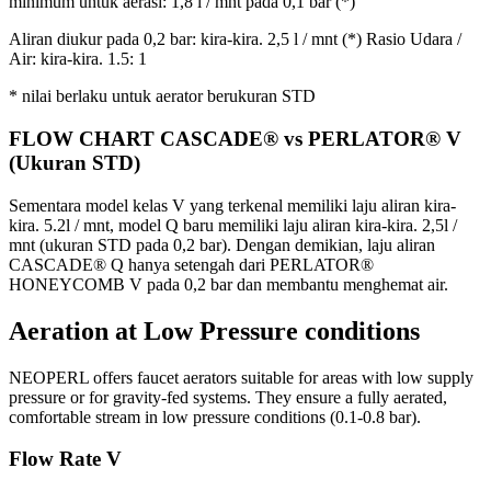
minimum untuk aerasi: 1,8 l / mnt pada 0,1 bar (*)
Aliran diukur pada 0,2 bar: kira-kira. 2,5 l / mnt (*) Rasio Udara /
Air: kira-kira. 1.5: 1
* nilai berlaku untuk aerator berukuran STD
FLOW CHART CASCADE® vs PERLATOR® V
(Ukuran STD)
Sementara model kelas V yang terkenal memiliki laju aliran kira-
kira. 5.2l / mnt, model Q baru memiliki laju aliran kira-kira. 2,5l /
mnt (ukuran STD pada 0,2 bar). Dengan demikian, laju aliran
CASCADE® Q hanya setengah dari PERLATOR®
HONEYCOMB V pada 0,2 bar dan membantu menghemat air.
Aeration at Low Pressure conditions
NEOPERL offers faucet aerators suitable for areas with low supply
pressure or for gravity-fed systems. They ensure a fully aerated,
comfortable stream in low pressure conditions (0.1-0.8 bar).
Flow Rate V