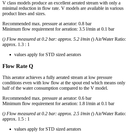
V class models produce an excellent aerated stream with only a
minimal reduction in flow rate. V models are available in various
product lines and sizes.
Recommended max. pressure at aerator: 0.8 bar
Minimum flow requirement for aeration: 3.5 l/min at 0.1 bar
(
) Flow measured at 0.2 bar: approx. 5.2 l/min (
) Air/Water Ratio:
approx. 1.3 : 1
values apply for STD sized aerators
Flow Rate Q
This aerator achieves a fully aerated stream at low pressure
conditions even with low flow at the spout end which means only
half of the water consumption compared to the V model.
Recommended max. pressure at aerator: 0.6 bar
Minimum flow requirement for aeration: 1.8 l/min at 0.1 bar
(
) Flow measured at 0.2 bar: approx. 2.5 l/min (
) Air/Water Ratio:
approx. 1.5 : 1
values apply for STD sized aerators