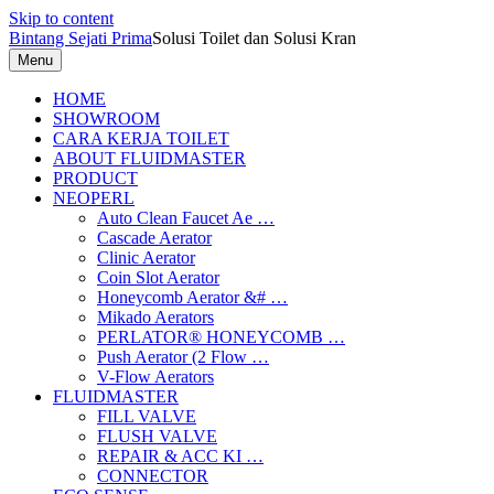
Skip to content
Bintang Sejati Prima
Solusi Toilet dan Solusi Kran
Menu
HOME
SHOWROOM
CARA KERJA TOILET
ABOUT FLUIDMASTER
PRODUCT
NEOPERL
Auto Clean Faucet Ae …
Cascade Aerator
Clinic Aerator
Coin Slot Aerator
Honeycomb Aerator &# …
Mikado Aerators
PERLATOR® HONEYCOMB …
Push Aerator (2 Flow …
V-Flow Aerators
FLUIDMASTER
FILL VALVE
FLUSH VALVE
REPAIR & ACC KI …
CONNECTOR